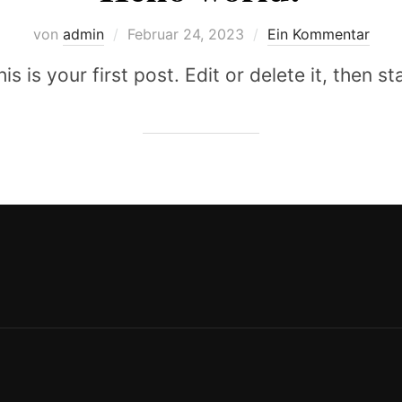
Veröffentlicht
von
admin
Februar 24, 2023
Ein Kommentar
am
is your first post. Edit or delete it, then sta