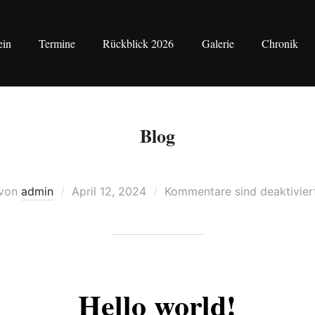
ein
Termine
Rückblick 2026
Galerie
Chronik
Blog
Veröffentlicht
von
admin
April 12, 2024
Kommentare sind deaktivier
am
Hello world!